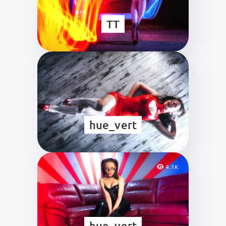
TT
9.4K
hue_vert
4.1K
hue_vert