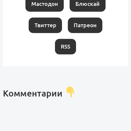
Мастодон
Блюскай
Твиттер
Патреон
RSS
Комментарии