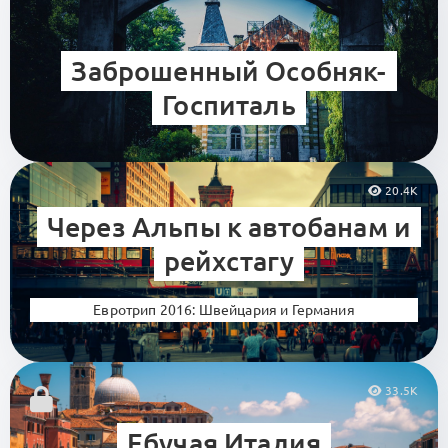
Заброшенный Особняк-
Госпиталь
20.4K
Через Альпы к автобанам и
рейхстагу
Евротрип 2016: Швейцария и Германия
33.5K
Ебучая Италия