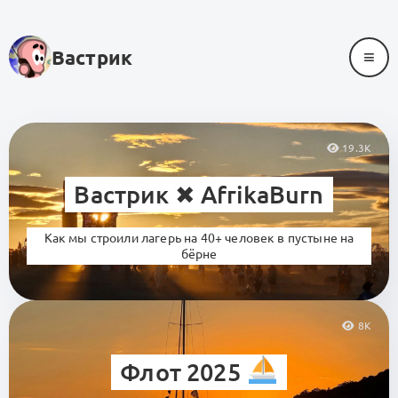
≡
Вастрик
19.3K
Вастрик ✖︎ AfrikaBurn
Как мы строили лагерь на 40+ человек в пустыне на
бёрне
8K
Флот 2025