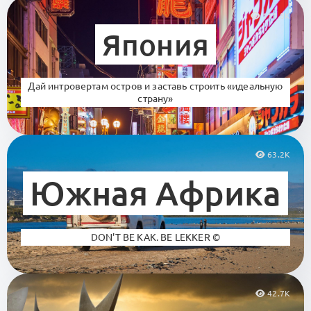
111.8K
Япония
Дай интровертам остров и заставь строить «идеальную
страну»
63.2K
Южная Африка
DON'T BE KAK. BE LEKKER ©
42.7K