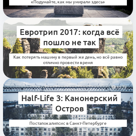
«Подумайте, как мы умирали здесь»
33.1K
Евротрип 2017: когда всё
пошло не так
Как потерять машину в первый же день, но всё равно
отлично провести время
65.7K
Half-Life 3: Канонерский
Остров
Постапокалипсис в Санкт-Петербурге