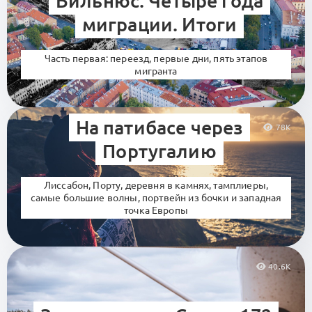
Вильнюс. Четыре года
миграции. Итоги
Часть первая: переезд, первые дни, пять этапов
мигранта
На патибасе через
78K
Португалию
Лиссабон, Порту, деревня в камнях, тамплиеры,
самые большие волны, портвейн из бочки и западная
точка Европы
40.6K