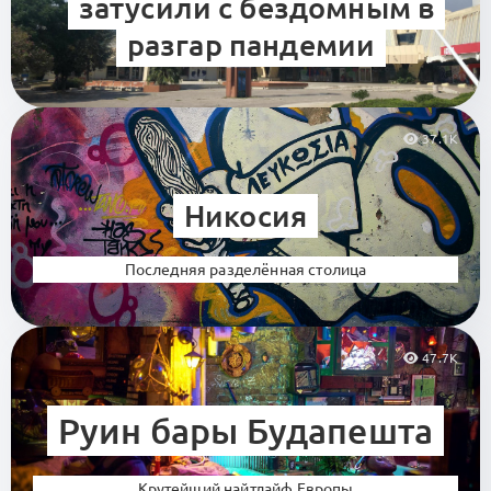
затусили с бездомным в
разгар пандемии
37.1K
Никосия
Последняя разделённая столица
47.7K
Руин бары Будапешта
Крутейший найтлайф Европы