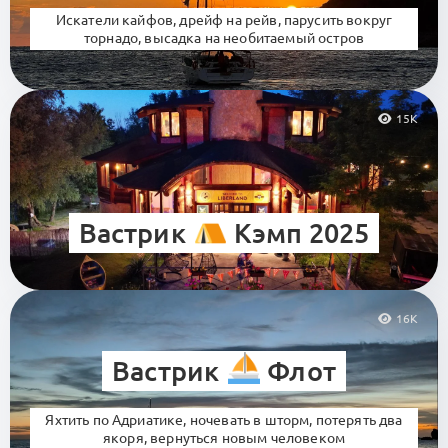
Искатели кайфов, дрейф на рейв, парусить вокруг
торнадо, высадка на необитаемый остров
15K
Вастрик
Кэмп 2025
16K
Вастрик
Флот
Яхтить по Адриатике, ночевать в шторм, потерять два
якоря, вернуться новым человеком