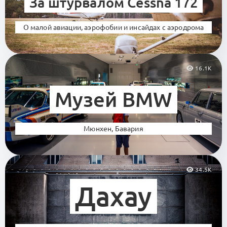
За штурвалом Cessna 172
О малой авиации, аэрофобии и инсайдах с аэродрома
16.1K
Музей BMW
Мюнхен, Бавария
34.5K
Дахау