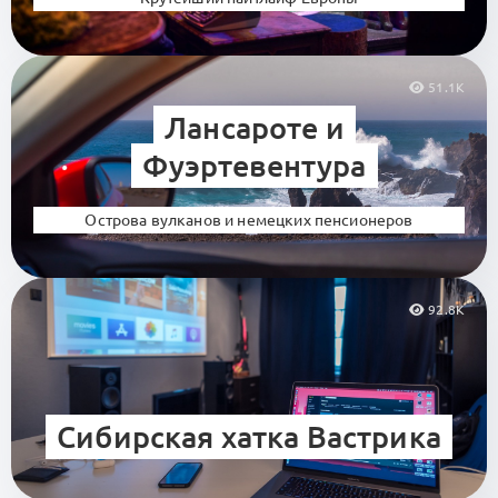
51.1K
Лансароте и
Фуэртевентура
Острова вулканов и немецких пенсионеров
92.8K
Сибирская хатка Вастрика