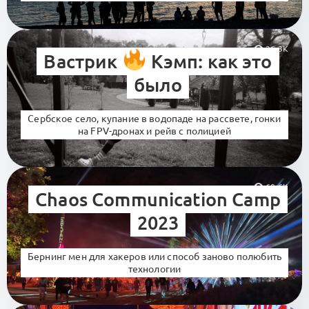
26.3K
Вастрик
Кэмп: как это
было
Сербское село, купание в водопаде на рассвете, гонки
на FPV-дронах и рейв с полицией
60.6K
Chaos Communication Camp
2023
Бернинг мен для хакеров или способ заново полюбить
технологии