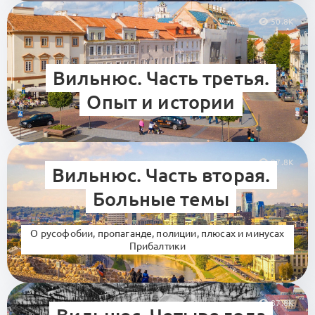
50.8K
Вильнюс. Часть третья.
Опыт и истории
97.8K
Вильнюс. Часть вторая.
Больные темы
О русофобии, пропаганде, полиции, плюсах и минусах
Прибалтики
87.8K