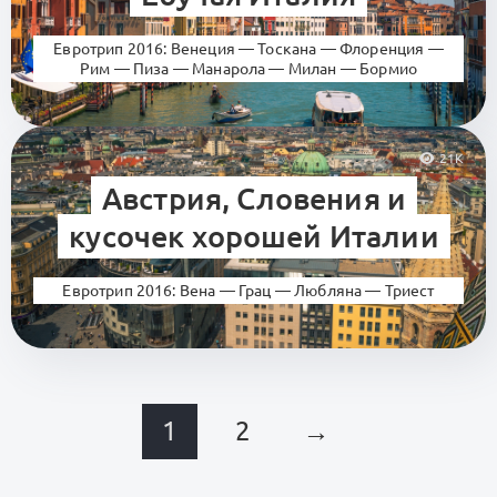
Евротрип 2016: Венеция — Тоскана — Флоренция —
Рим — Пиза — Манарола — Милан — Бормио
21K
Австрия, Словения и
кусочек хорошей Италии
Евротрип 2016: Вена — Грац — Любляна — Триест
1
2
→