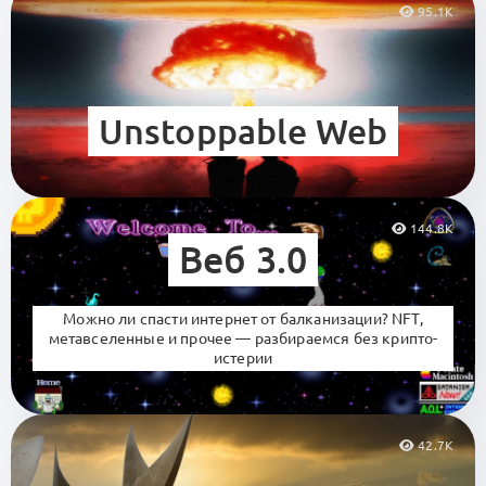
95.1K
Unstoppable Web
144.8K
Веб 3.0
Можно ли спасти интернет от балканизации? NFT,
метавселенные и прочее — разбираемся без крипто-
истерии
42.7K