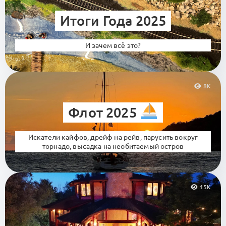
Итоги Года 2025
И зачем всё это?
8K
Флот 2025
Искатели кайфов, дрейф на рейв, парусить вокруг
торнадо, высадка на необитаемый остров
15K