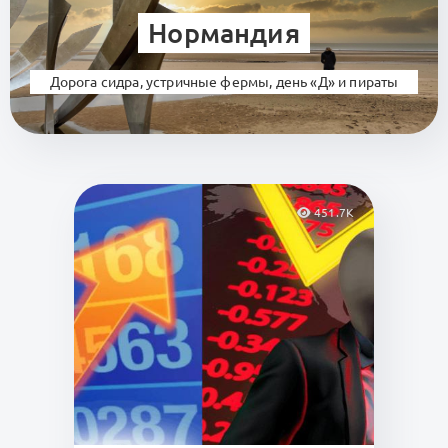
Нормандия
Дорога сидра, устричные фермы, день «Д» и пираты
451.7K