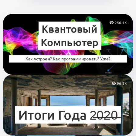
256.1K
Квантовый
Компьютер
Как устроен? Как программировать? Уже?
96.2K
Итоги Года 2̶0̶2̶0̶