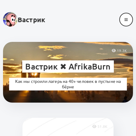
≡
Вастрик
19.3K
Вастрик ✖︎ AfrikaBurn
Как мы строили лагерь на 40+ человек в пустыне на
бёрне
51.8K