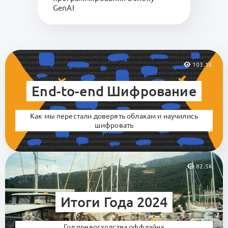
GenAI
103.1K
End-to-end Шифрование
Как мы перестали доверять облакам и научились
шифровать
82.5K
Итоги Года 2024
Год превосходства оффлайна