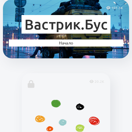
101.3K
Вастрик.Бус
Начало
20.2K