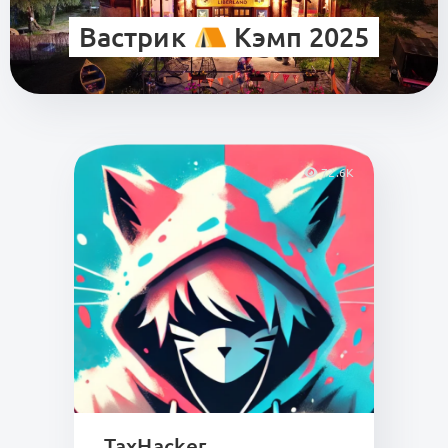
Вастрик
Кэмп 2025
72.6K
TaxHacker