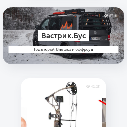
57.8K
Вастрик.Бус
Год второй. Внешка и оффроуд
42.2K