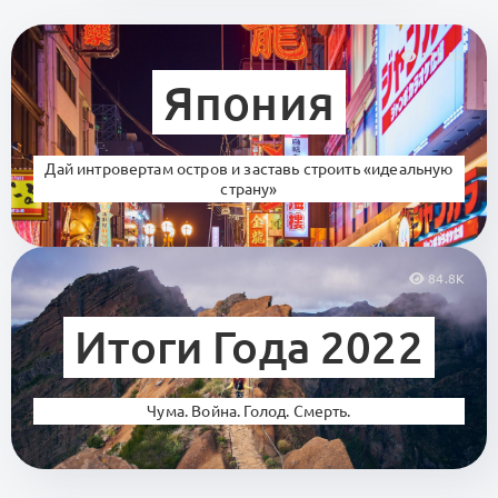
111.8K
Япония
Дай интровертам остров и заставь строить «идеальную
страну»
84.8K
Итоги Года 2022
Чума. Война. Голод. Смерть.