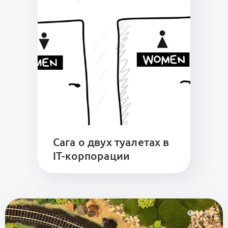
Сага о двух туалетах в
IT-корпорации
79.3K