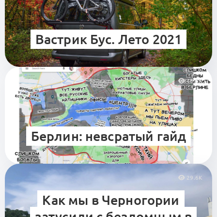
Вастрик Бус. Лето 2021
48.5K
Берлин: невсратый гайд
29.6K
Как мы в Черногории
затусили с бездомным в