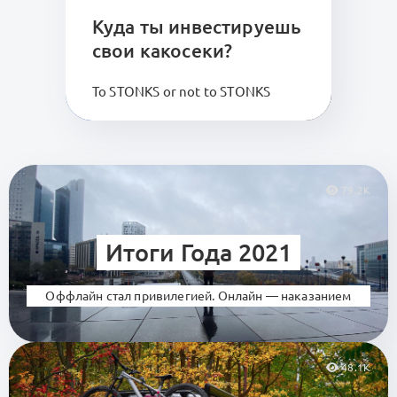
Куда ты инвестируешь
свои какосеки?
To STONKS or not to STONKS
79.2K
Итоги Года 2021
Оффлайн стал привилегией. Онлайн — наказанием
48.1K