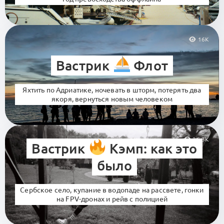
16K
Вастрик
Флот
Яхтить по Адриатике, ночевать в шторм, потерять два
якоря, вернуться новым человеком
26.3K
Вастрик
Кэмп: как это
было
Сербское село, купание в водопаде на рассвете, гонки
на FPV-дронах и рейв с полицией