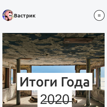
≡
Вастрик
Итоги Года
2̶0̶2̶0̶