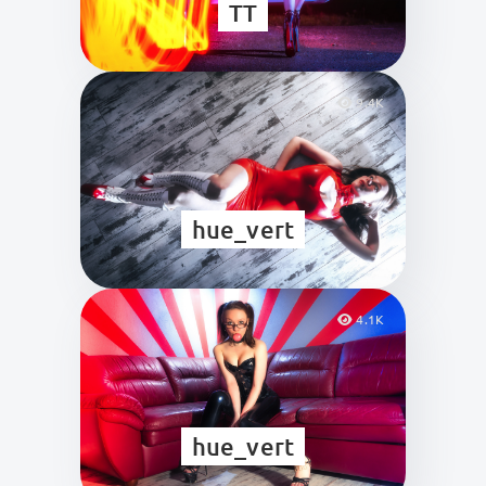
TT
9.4K
hue_vert
4.1K
hue_vert