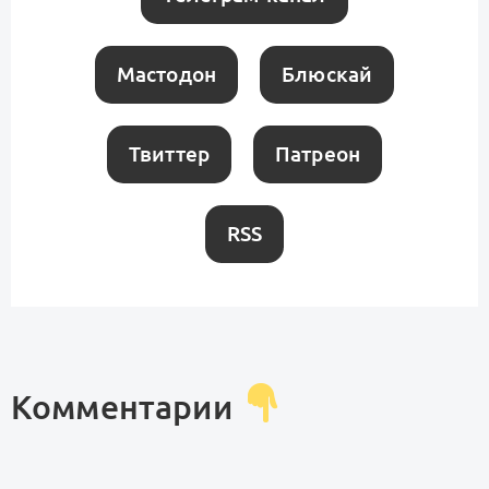
Мастодон
Блюскай
Твиттер
Патреон
RSS
Комментарии