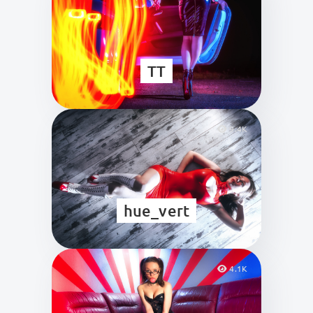
TT
9.4K
hue_vert
4.1K