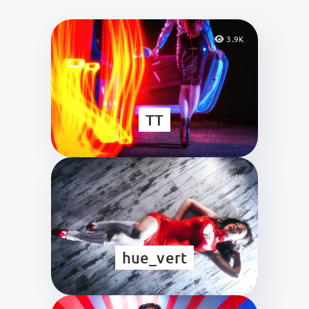
3.9K
TT
9.4K
hue_vert