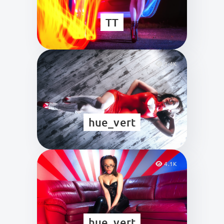
TT
9.4K
hue_vert
4.1K
hue_vert