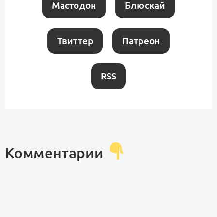
Мастодон
Блюскай
Твиттер
Патреон
RSS
Комментарии