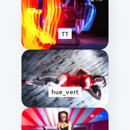
TT
9.4K
hue_vert
4.1K