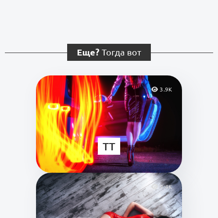
Еще?
Тогда вот
3.9K
TT
9.4K