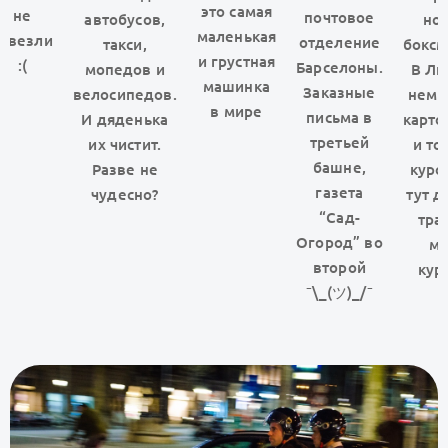
это самая
не
почтовое
автобусов,
но
маленькая
завезли
отделение
такси,
боксм
и грустная
:(
Барселоны.
мопедов и
В Ли
машинка
Заказные
велосипедов.
нем 
в мире
письма в
И дяденька
карто
третьей
их чистит.
и то
башне,
Разве не
куроч
газета
чудесно?
тут д
“Сад-
тра
Огород” во
ма
второй
кур
¯\_(ツ)_/¯