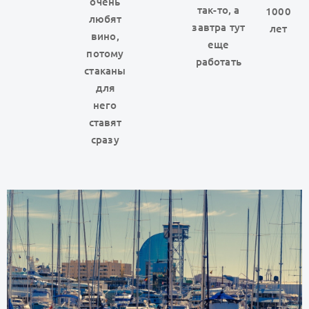
очень
так-то, а
1000
любят
завтра тут
лет
вино,
еще
потому
работать
стаканы
для
него
ставят
сразу