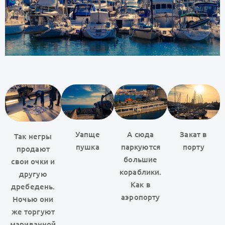
А сюда
Закат в
Уапще
Так негры
паркуются
порту
пушка
продают
большие
свои очки и
кораблики.
другую
Как в
дребедень.
аэропорту
Ночью они
же торгуют
мариванной