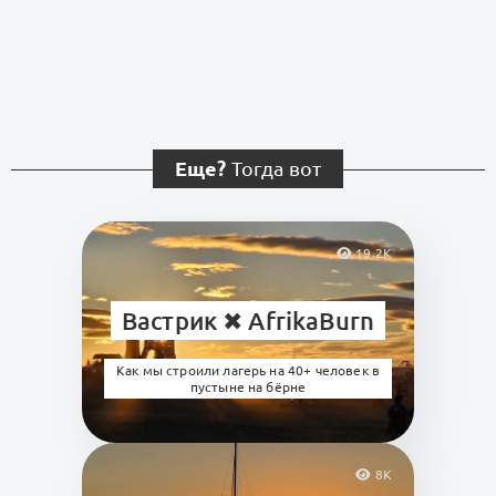
Еще?
Тогда вот
19.2K
Вастрик ✖︎ AfrikaBurn
Как мы строили лагерь на 40+ человек в
пустыне на бёрне
8K