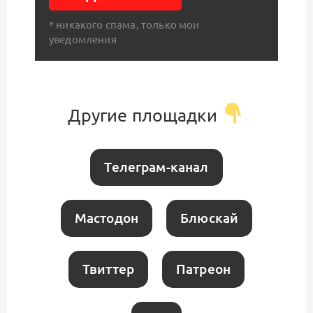
* никакого спама, только мои
уведомления
Другие площадки
Телеграм-канал
Мастодон
Блюскай
Твиттер
Патреон