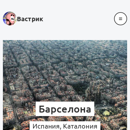
≡
Вастрик
Барселона
Испания, Каталония