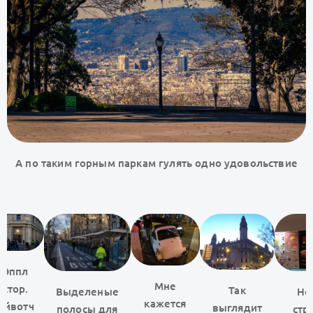
А по таким горным паркам гулять одно удовольствие
Эппл
Мне
стор.
Так
Выделеные
Но
кажется
Айвотч
выглядит
полосы для
стра