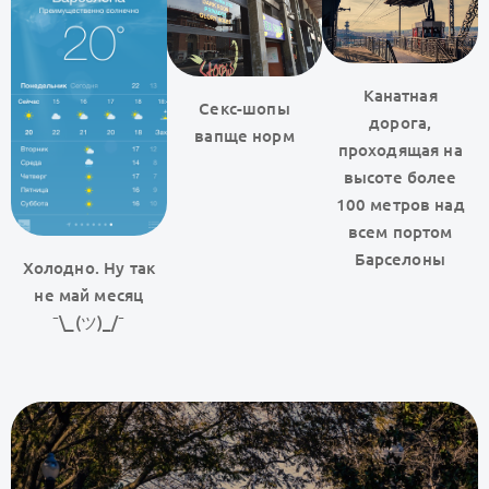
Канатная
Секс-шопы
дорога,
вапще норм
проходящая на
высоте более
100 метров над
всем портом
Барселоны
Холодно. Ну так
не май месяц
¯\_(ツ)_/¯