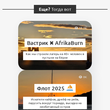
Еще?
Тогда вот
19.3K
Вастрик ✖︎ AfrikaBurn
Как мы строили лагерь на 40+ человек в
пустыне на бёрне
8K
Флот 2025
Искатели кайфов, дрейф на рейв,
парусить вокруг торнадо, высадка на
необитаемый остров