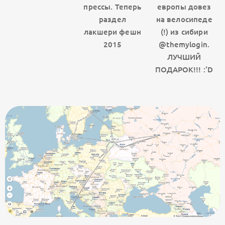
прессы. Теперь
европы довез
раздел
на велосипеде
лакшери фешн
(!) из сибири
2015
@themylogin.
ЛУЧШИЙ
ПОДАРОК!!! :‘D