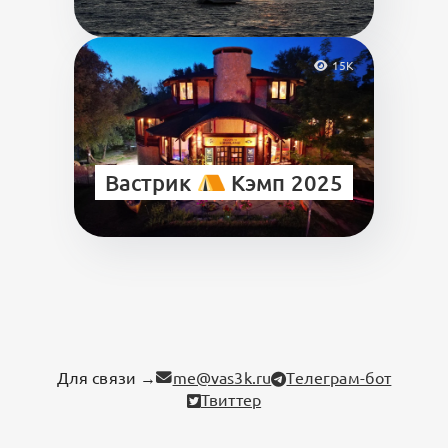
15K
Вастрик
Кэмп 2025
Для связи →
me@vas3k.ru
Телеграм-бот
Твиттер