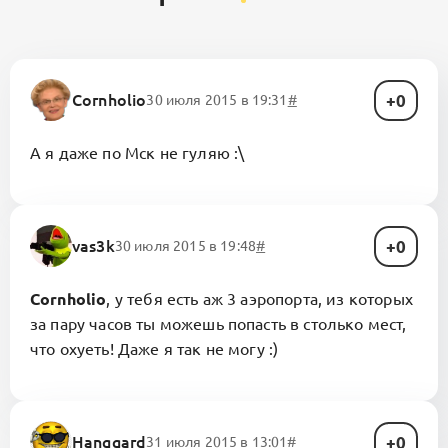
0
Cornholio
30 июля 2015 в 19:31
#
А я даже по Мск не гуляю :\
0
vas3k
30 июля 2015 в 19:48
#
Cornholio
, у тебя есть аж 3 аэропорта, из которых
за пару часов ты можешь попасть в столько мест,
что охуеть! Даже я так не могу :)
0
Hanggard
31 июля 2015 в 13:01
#