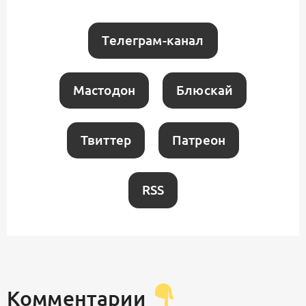
Телеграм-канал
Мастодон
Блюскай
Твиттер
Патреон
RSS
Комментарии