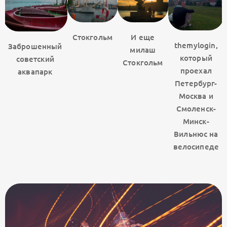
Стокгольм
И еще
themylogin,
Заброшенный
милаш
который
советский
Стокгольм
проехал
аквапарк
Петербург-
Москва и
Смоленск-
Минск-
Вильнюс на
велосипеде