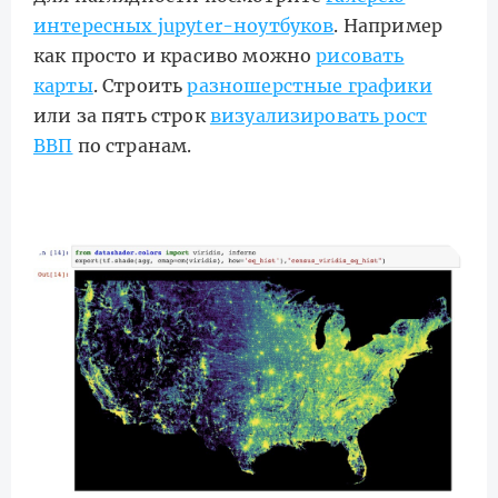
интересных jupyter-ноутбуков
. Например
как просто и красиво можно
рисовать
карты
. Cтроить
разношерстные графики
или за пять строк
визуализировать рост
ВВП
по странам.