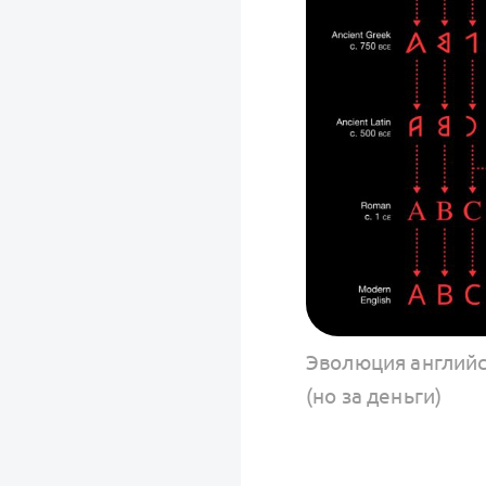
Эволюция английск
(но за деньги)