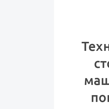
Тех
ст
маш
по