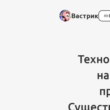
Вастрик
✏️
Техно
на
п
Сущест