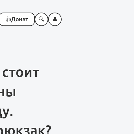
👍
Донат
🔍
👤
 стоит
ины
у.
рюкзак?