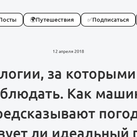
Посты
🌍
Путешествия
✅
Подписаться
12 апреля 2018
логии, за которыми
блюдать. Как маш
редсказывают погод
вует ли идеальный 