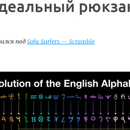
деальный рюкза
вился под
Sofa Surfers — Scramble