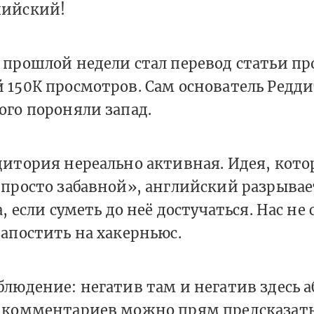
пийский!
прошлой недели стал перевод статьи про
 150К просмотров. Сам основатель Редди
ого пороняли запад.
итория нереально активная. Идея, кото
просто забавной», английский разрывает
, если суметь до неё достучаться. Нас не 
апостить на хакерньюс.
блюдение: негатив там и негатив здесь 
 комментариев можно прям предсказат