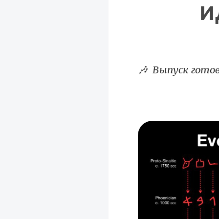
и
🎶 Выпуск гото