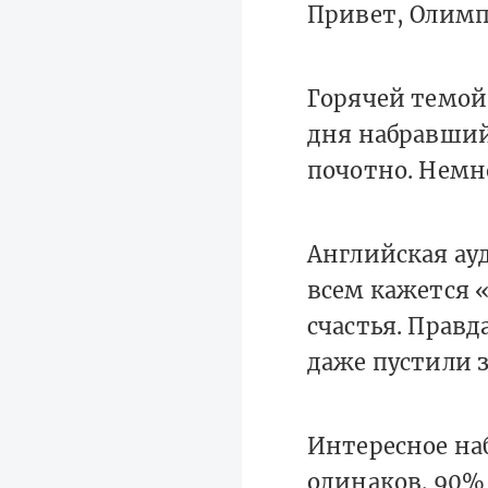
Привет, Олим
Горячей темой 
дня набравший
почотно. Немн
Английская ауд
всем кажется «
счастья. Правда
даже пустили з
Интересное на
одинаков. 90%