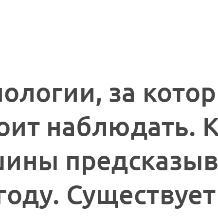
нологии, за кото
оит наблюдать. 
ины предсказы
году. Существует