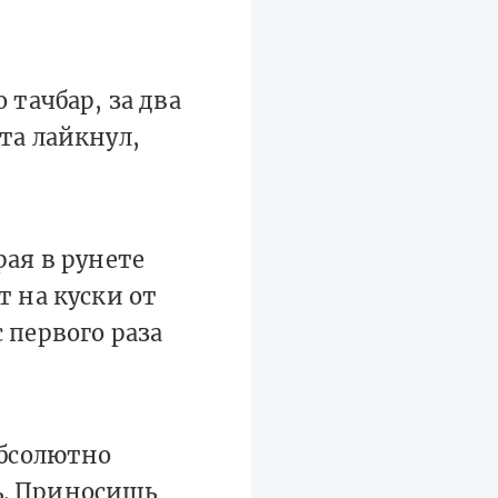
 тачбар, за два
та лайкнул,
рая в рунете
 на куски от
с первого раза
абсолютно
ь. Приносишь