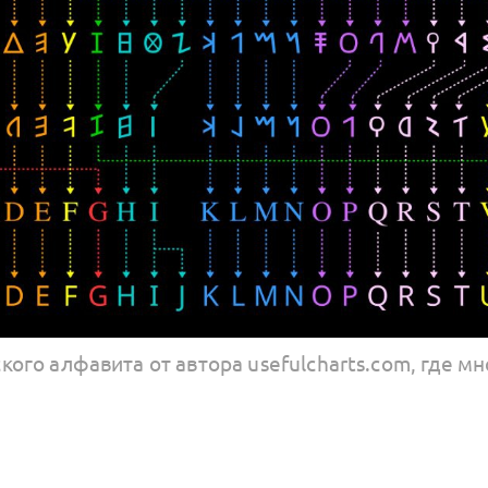
ого алфавита от автора usefulcharts.com, где мн