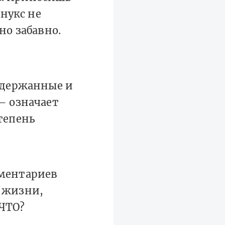
инукс не
но забавно.
 сдержанные и
— означает
тепень
мментариев
з жизни,
ЧТО?