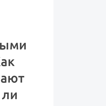
рыми
Как
вают
 ли