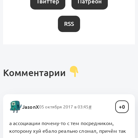
Твиттер
Патреон
RSS
Комментарии
0
JasonX
05 октября 2017 в 03:45
#
а ассоциации почему-то с тем посредником,
которому хуй ебало реально сломал, причём так